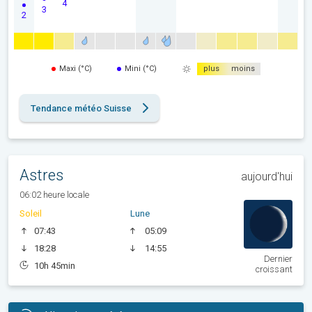
4
3
2
Maxi (°C)
Mini (°C)
plus
moins
Tendance météo Suisse
Astres
aujourd'hui
06:02 heure locale
Soleil
Lune
07:43
05:09
18:28
14:55
Dernier
10h 45min
croissant