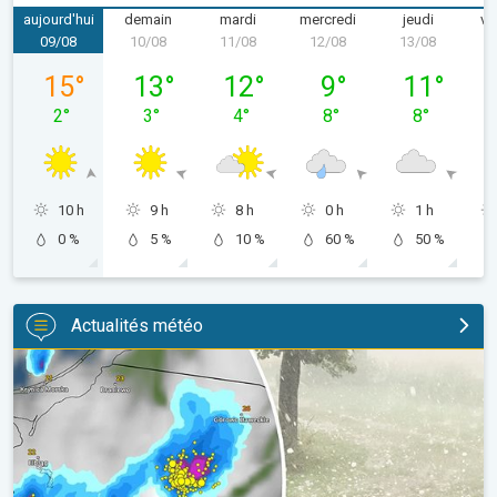
aujourd'hui
demain
mardi
mercredi
jeudi
ve
09/08
10/08
11/08
12/08
13/08
1
dimanche 09/08
lundi 10/08
mardi 11/08
mercredi 12/08
jeudi 13/08
15
°
13
°
12
°
9
°
11
°
2
°
3
°
4
°
8
°
8
°
10 h
9 h
8 h
0 h
1 h
0 %
5 %
10 %
60 %
50 %
Actualités météo
Orage de grêle gigantesque en Pologne. Fortes intempéries. . 