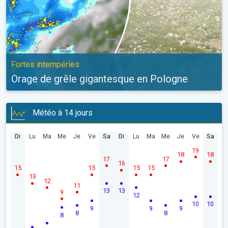
Fortes intempéries
Orage de grêle gigantesque en Pologne
Météo à 14 jours
Di
Lu
Ma
Me
Je
Ve
Sa
Di
Lu
Ma
Me
Je
Ve
Sa
19
18
18
17
17
16
15
15
15
15
13
12
11
13
13
9
12
10
10
9
9
9
8
8
8