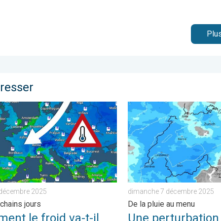
Plus
éresser
 . vendredi 21 novembre 2025
 le froid va-t-il évoluer ?. Ces prochains jours. . . lundi 29 dé
Une perturbation arrive sur
 décembre 2025
dimanche 7 décembre 2025
chains jours
De la pluie au menu
nt le froid va-t-il
Une perturbation 