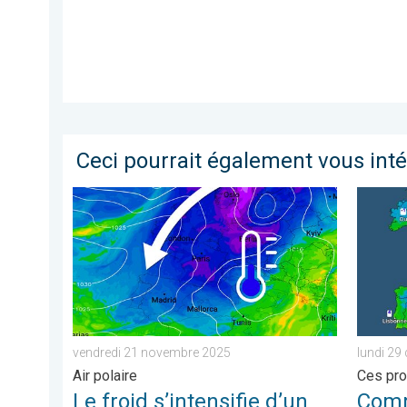
Ceci pourrait également vous int
Le froid s’intensifie d’un cran samedi. Air polaire. .
Comment
vendredi 21 novembre 2025
lundi 29
Air polaire
Ces pro
Le froid s’intensifie d’un
Comme