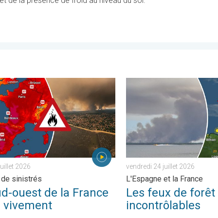
et de la présence de froid au niveau du sol.
 . jeudi 23 juillet 2026
uest de la France brûle vivement. Milliers de sinistrés. . . lundi 27
Les feux de forêt sont incon
juillet 2026
vendredi 24 juillet 2026
 de sinistrés
L'Espagne et la France
ud-ouest de la France
Les feux de forêt
e vivement
incontrôlables