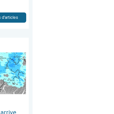
 d'articles
cembre 2025
 la Suisse. De la pluie au menu. . . dimanche 7 décembre 2025
arrive