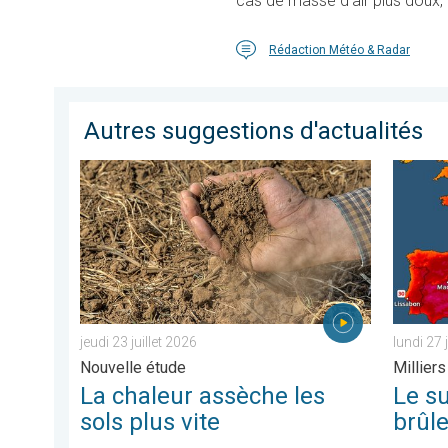
cas de masse d'air plus doux, 
Rédaction Météo & Radar
Autres suggestions d'actualités
La chaleur assèche les sols plus vite. Nouvelle étude. .
Le sud-o
jeudi 23 juillet 2026
lundi 27 
Nouvelle étude
Milliers
La chaleur assèche les
Le s
sols plus vite
brûl