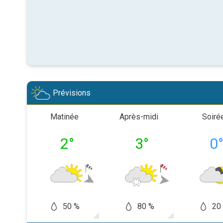
Prévisions
Matinée
Après-midi
Soiré
2
°
3
°
0
50 %
80 %
20