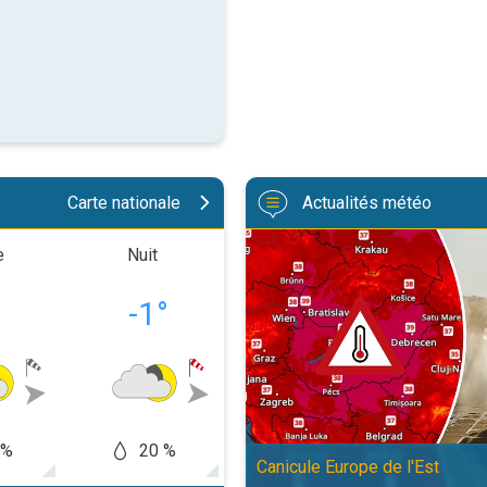
Carte nationale
Actualités météo
Des températures supérieures à 4
e
Nuit
Matinée
Après-m
°
-1
°
-1
°
2
 %
20 %
20 %
20
Canicule Europe de l'Est