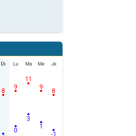
Di
Lu
Ma
Me
Je
11
9
9
8
8
3
1
0
-1