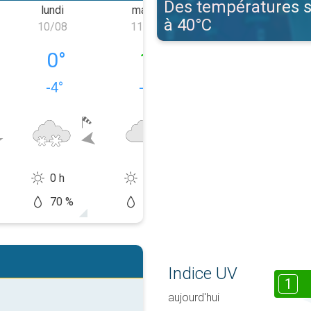
Des températures 
lundi
mardi
mercredi
à 40°C
10/08
11/08
12/08
e 09/08
lundi 10/08
mardi 11/08
mercredi 12/0
0
°
1
°
4
°
-4
°
-1
°
1
°
0 h
0 h
2 h
70 %
50 %
40 %
Indice UV
1
aujourd'hui