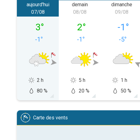
aujourd'hui
demain
dimanche
07/08
08/08
09/08
vendredi 07/08
samedi 08/08
dimanch
3
°
2
°
-1
°
-1
°
-1
°
-5
°
2 h
5 h
1 h
80 %
20 %
50 %
Carte des vents