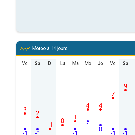
Météo à 14 jours
Ve
Sa
Di
Lu
Ma
Me
Je
Ve
Sa
9
7
4
4
3
2
1
0
-1
1
0
-1
-1
-1
-1
-1