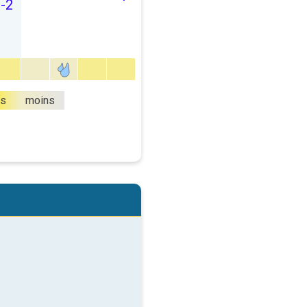
-2
us
moins