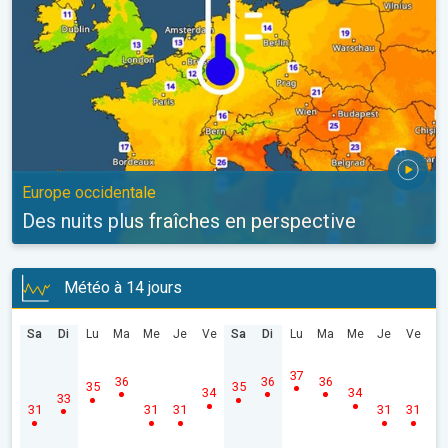
Europe occidentale
Des nuits plus fraîches en perspective
Météo à 14 jours
Sa
Di
Lu
Ma
Me
Je
Ve
Sa
Di
Lu
Ma
Me
Je
Ve
37
36
36
36
35
35
34
34
33
31
31
31
31
31