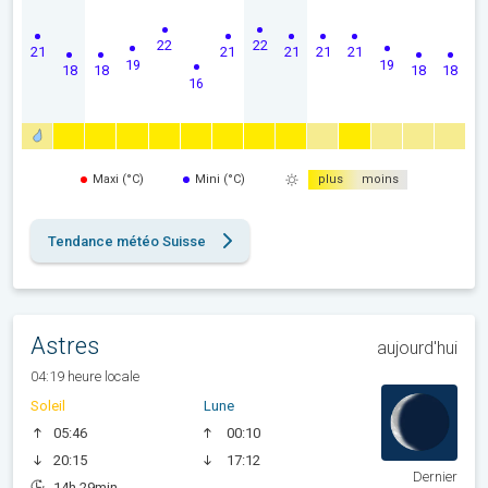
22
22
21
21
21
21
21
19
19
18
18
18
18
16
Maxi (°C)
Mini (°C)
plus
moins
Tendance météo Suisse
Astres
aujourd'hui
04:19 heure locale
Soleil
Lune
05:46
00:10
20:15
17:12
Dernier
14h 29min