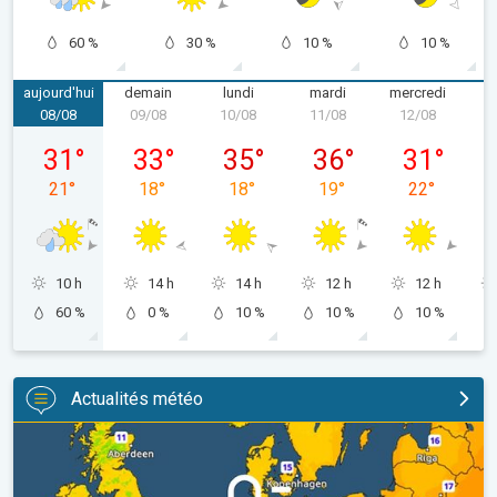
60 %
30 %
10 %
10 %
aujourd'hui
demain
lundi
mardi
mercredi
08/08
09/08
10/08
11/08
12/08
1
samedi 08/08
dimanche 09/08
lundi 10/08
mardi 11/08
mercredi 12
31
°
33
°
35
°
36
°
31
°
21
°
18
°
18
°
19
°
22
°
10 h
14 h
14 h
12 h
12 h
60 %
0 %
10 %
10 %
10 %
Actualités météo
Des nuits plus fraîches en perspective. Europe occidentale. . .