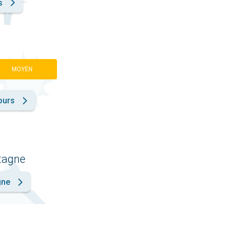
s
MOYEN
ours
ntagne
gne