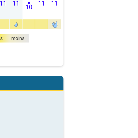
11
11
11
11
10
us
moins