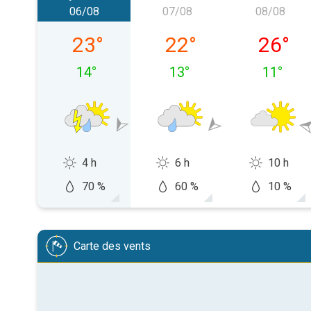
06/08
07/08
08/08
jeudi 06/08
vendredi 07/08
samedi 
23
°
22
°
26
°
14
°
13
°
11
°
4 h
6 h
10 h
70 %
60 %
10 %
Carte des vents