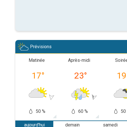
Prévisions
Matinée
Après-midi
Soiré
17
°
23
°
19
50 %
60 %
50
aujourd'hui
demain
samedi