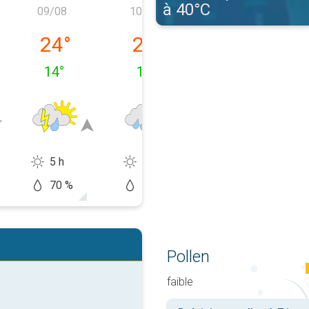
à 40°C
09/08
10/08
11/08
08/08
dimanche 09/08
lundi 10/08
mardi 11/08
24
°
23
°
25
°
14
°
14
°
12
°
5 h
6 h
11 h
70 %
60 %
60 %
Pollen
faible