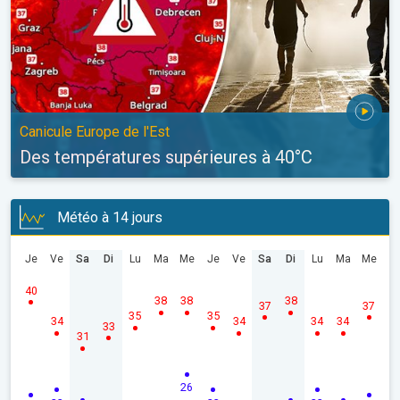
Canicule Europe de l'Est
Des températures supérieures à 40°C
Météo à 14 jours
Je
Ve
Sa
Di
Lu
Ma
Me
Je
Ve
Sa
Di
Lu
Ma
Me
40
38
38
38
37
37
35
35
34
34
34
34
33
31
26