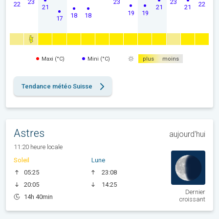
23
23
23
22
22
21
21
21
19
19
18
18
17
Maxi (°C)
Mini (°C)
plus
moins
Tendance météo Suisse
Astres
aujourd'hui
11:20 heure locale
Soleil
Lune
05:25
23:08
20:05
14:25
Dernier
14h 40min
croissant