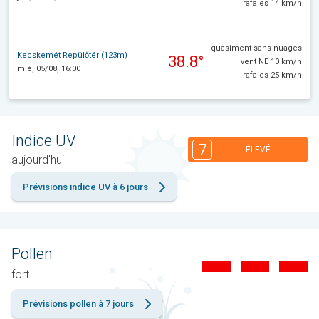
rafales 14 km/h
quasiment sans nuages
Kecskemét Repülőtér (123m)
38.8°
vent NE 10 km/h
mié, 05/08, 16:00
rafales 25 km/h
Indice UV
7
ÉLEVÉ
aujourd'hui
Prévisions indice UV à 6 jours
Pollen
fort
Prévisions pollen à 7 jours