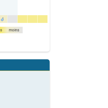
us
moins