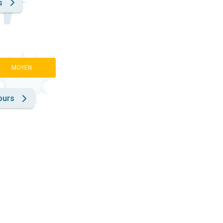
s
MOYEN
ours