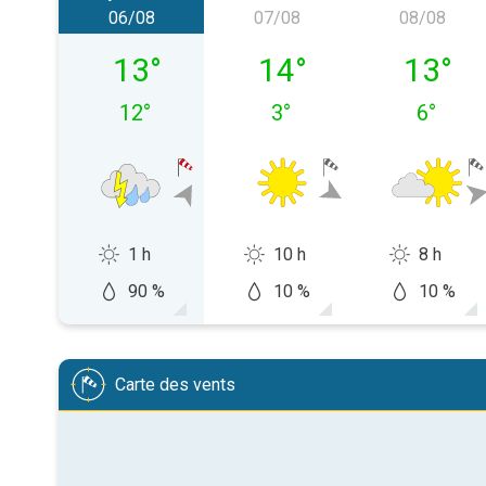
06/08
07/08
08/08
jeudi 06/08
vendredi 07/08
samedi 
13
°
14
°
13
°
12
°
3
°
6
°
1 h
10 h
8 h
90 %
10 %
10 %
Carte des vents