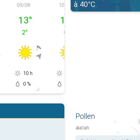
à 40°C
09/08
10/08
11/08
08/08
dimanche 09/08
lundi 10/08
mardi 11/08
13
°
11
°
12
°
2
°
0
°
1
°
10 h
10 h
8 h
0 %
0 %
10 %
Pollen
aucun