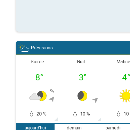
Prévisions
Soirée
Nuit
Matin
8
°
3
°
4
20 %
10 %
10
aujourd'hui
demain
samedi