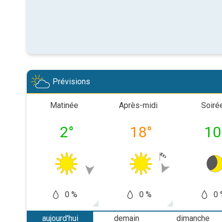
Prévisions
Matinée
Après-midi
Soiré
2
°
18
°
10
0 %
0 %
0 
aujourd'hui
demain
dimanche