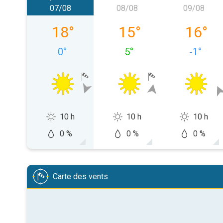
07/08
08/08
09/08
vendredi 07/08
samedi 08/08
dimanch
18
°
15
°
16
°
0
°
5
°
-1
°
10 h
10 h
10 h
0 %
0 %
0 %
Carte des vents