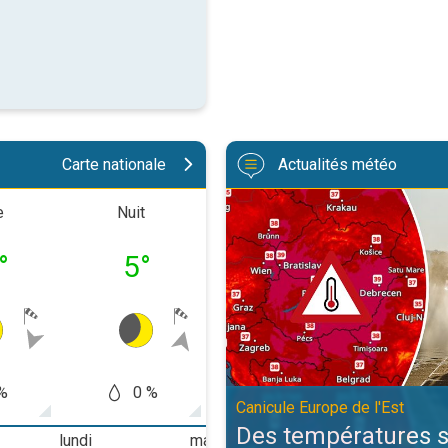
Carte nationale
Actualités météo
Des températures supérieures à 4
e
Nuit
Matinée
Après-m
°
5
°
6
°
15
%
0 %
0 %
0
Canicule Europe de l'Est
Des températures 
lundi
mardi
mercredi