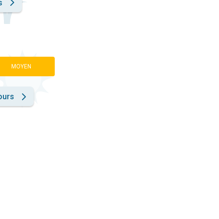
s
MOYEN
ours