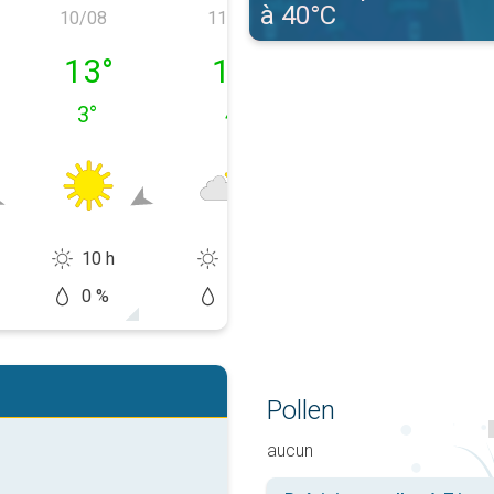
à 40°C
10/08
11/08
12/08
e 09/08
lundi 10/08
mardi 11/08
mercredi 12/0
13
°
13
°
14
°
3
°
4
°
7
°
10 h
6 h
4 h
0 %
10 %
50 %
Pollen
aucun