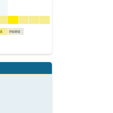
us
moins