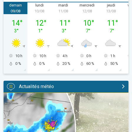
demain
lundi
mardi
mercredi
jeudi
ve
09/08
10/08
11/08
12/08
13/08
1
dimanche 09/08
lundi 10/08
mardi 11/08
mercredi 12/08
jeudi 13/08
14
°
12
°
11
°
10
°
11
°
3
°
1
°
3
°
7
°
7
°
10 h
10 h
4 h
0 h
1 h
0 %
0 %
20 %
60 %
50 %
Actualités météo
Orage de grêle gigantesque en Pologne. Fortes intempéries. . 