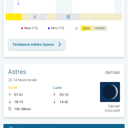
1
Maxi (°C)
Mini (°C)
plus
moins
Tendance météo Suisse
Astres
demain
22:14 heure locale
Soleil
Lune
07:41
05:10
18:19
14:42
Dernier
10h 38min
croissant