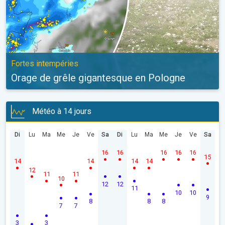
Fortes intempéries
Orage de grêle gigantesque en Pologne
Météo à 14 jours
Di
Lu
Ma
Me
Je
Ve
Sa
Di
Lu
Ma
Me
Je
Ve
Sa
16
16
16
16
16
15
14
14
14
14
12
11
11
10
12
12
11
10
10
9
8
8
8
7
7
3
3