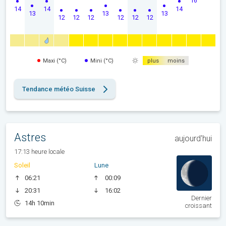
14
14
14
13
13
13
12
12
12
12
12
12
Maxi (°C)
Mini (°C)
plus
moins
Tendance météo Suisse
Astres
aujourd'hui
17:13 heure locale
Soleil
Lune
06:21
00:09
20:31
16:02
Dernier
14h 10min
croissant