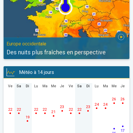
Europe occidentale
Des nuits plus fraîches en perspective
Météo à 14 jours
Ve
Sa
Di
Lu
Ma
Me
Je
Ve
Sa
Di
Lu
Ma
Me
Je
26
26
24
24
23
23
22
22
22
22
22
22
21
19
17
16