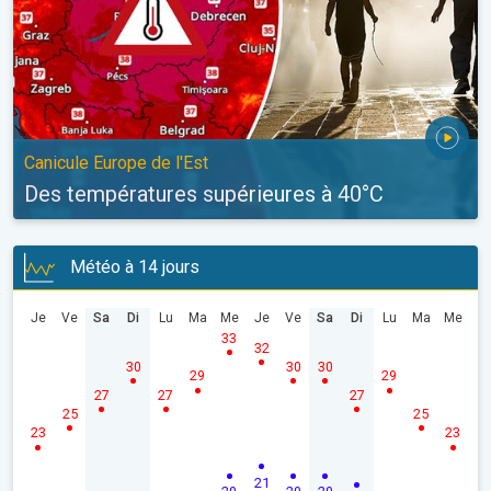
Canicule Europe de l'Est
Des températures supérieures à 40°C
Météo à 14 jours
Je
Ve
Sa
Di
Lu
Ma
Me
Je
Ve
Sa
Di
Lu
Ma
Me
33
32
30
30
30
29
29
27
27
27
25
25
23
23
21