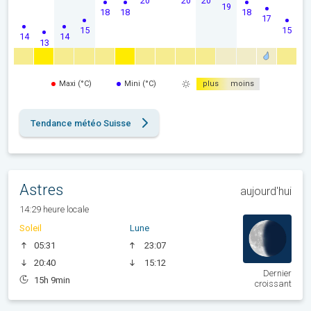
20
20
20
19
18
18
18
17
15
15
14
14
13
Maxi (°C)
Mini (°C)
plus
moins
Tendance météo Suisse
Astres
aujourd'hui
14:29 heure locale
Soleil
Lune
05:31
23:07
20:40
15:12
Dernier
15h 9min
croissant