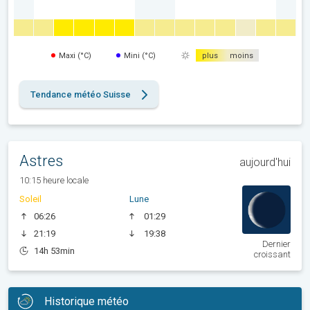
Maxi (°C)
Mini (°C)
plus
moins
Tendance météo Suisse
Astres
aujourd'hui
10:15 heure locale
Soleil
Lune
06:26
01:29
21:19
19:38
Dernier
14h 53min
croissant
Historique météo