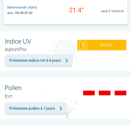
-
Steenvoorde (42m)
21.4°
vent S 14 km/h
dim. 09/08 09:30
Indice UV
5
MOYEN
aujourd'hui
Prévisions indice UV à 6 jours
Pollen
fort
Prévisions pollen à 7 jours