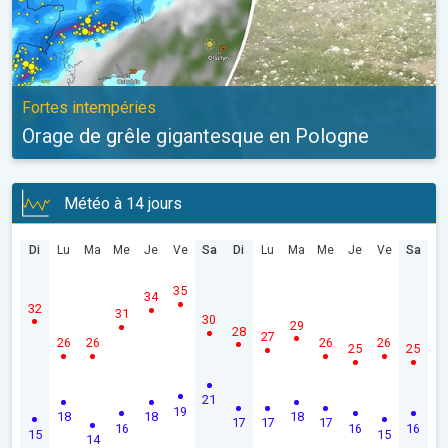
Fortes intempéries
Orage de grêle gigantesque en Pologne
Météo à 14 jours
Di
Lu
Ma
Me
Je
Ve
Sa
Di
Lu
Ma
Me
Je
Ve
Sa
35
34
32
31
30
29
28
27
26
26
26
26
25
25
21
19
18
18
18
17
17
17
16
16
16
15
15
14