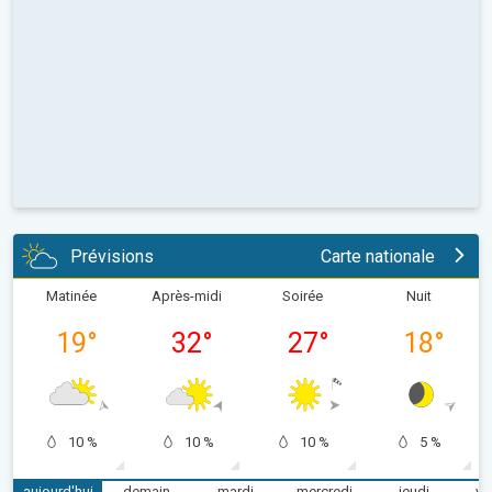
Prévisions
Carte nationale
Matinée
Après-midi
Soirée
Nuit
19
°
32
°
27
°
18
°
10 %
10 %
10 %
5 %
aujourd'hui
demain
mardi
mercredi
jeudi
ve