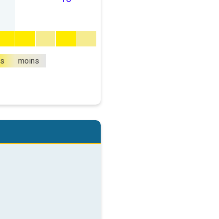
us
moins