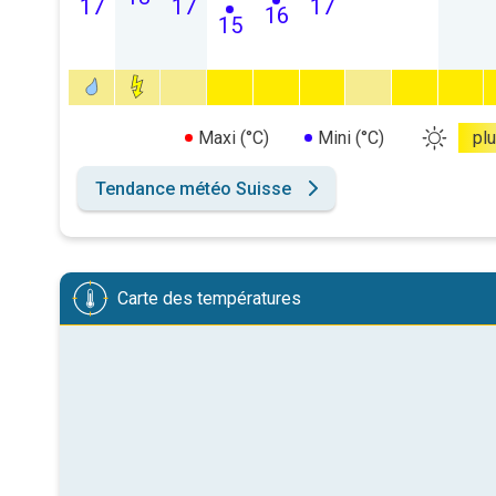
17
17
17
16
15
Maxi (°C)
Mini (°C)
pl
Tendance météo Suisse
Carte des températures