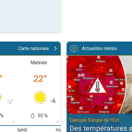
Carte nationale
Actualités météo
Des températures supérieures à 4
Matinée
Après-midi
Soiré
°
22
°
29
°
23
 %
30 %
60 %
30
Canicule Europe de l'Est
Des températures 
lundi
mardi
mercredi