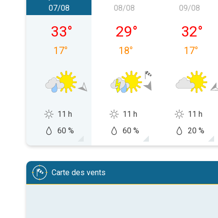
07/08
08/08
09/08
vendredi 07/08
samedi 08/08
dimanch
33
°
29
°
32
°
17
°
18
°
17
°
11 h
11 h
11 h
60 %
60 %
20 %
Carte des vents