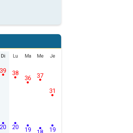
Di
Lu
Ma
Me
Je
39
38
37
36
31
20
20
19
19
18