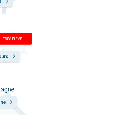
s
TRÉS ÉLEVÉ
ours
ntagne
gne