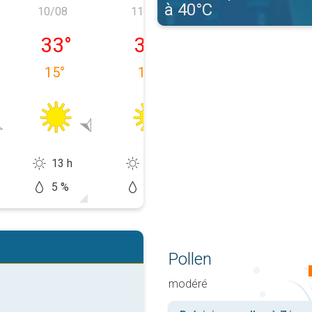
à 40°C
10/08
11/08
12/08
e 09/08
lundi 10/08
mardi 11/08
mercredi 12/0
33
°
34
°
33
°
15
°
16
°
17
°
13 h
13 h
12 h
5 %
5 %
20 %
Pollen
modéré