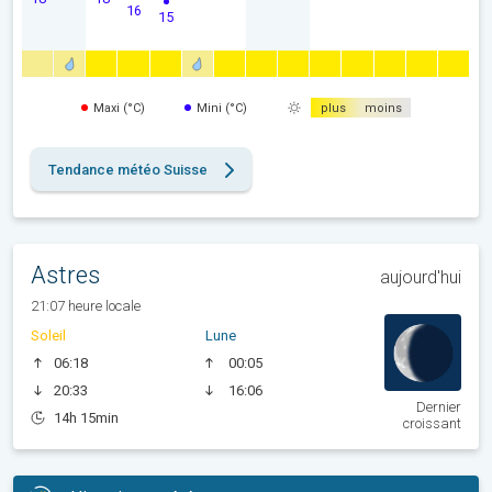
16
15
Maxi (°C)
Mini (°C)
plus
moins
Tendance météo Suisse
Astres
aujourd'hui
21:07 heure locale
Soleil
Lune
06:18
00:05
20:33
16:06
Dernier
14h 15min
croissant