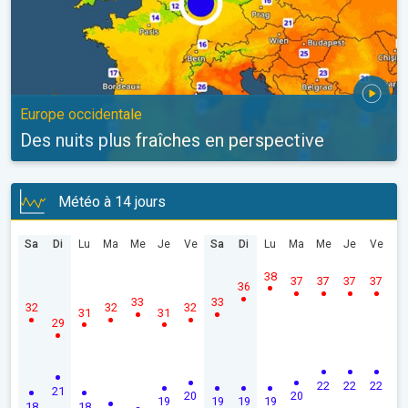
Europe occidentale
Des nuits plus fraîches en perspective
Météo à 14 jours
Sa
Di
Lu
Ma
Me
Je
Ve
Sa
Di
Lu
Ma
Me
Je
Ve
38
37
37
37
37
36
33
33
32
32
32
31
31
29
22
22
22
21
20
20
19
19
19
19
18
18