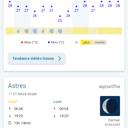
28
28
28
28
28
27
27
27
27
27
27
26
26
25
Maxi (°C)
Mini (°C)
plus
moins
Tendance météo Suisse
Astres
aujourd'hui
11:51 heure locale
Soleil
Lune
06:06
00:04
19:20
14:20
Dernier
13h 14min
croissant