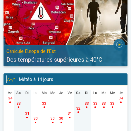
Canicule Europe de l'Est
Des températures supérieures à 40°C
Météo à 14 jours
Ve
Sa
Di
Lu
Ma
Me
Je
Ve
Sa
Di
Lu
Ma
Me
Je
34
34
33
33
33
33
33
33
32
31
31
30
30
30