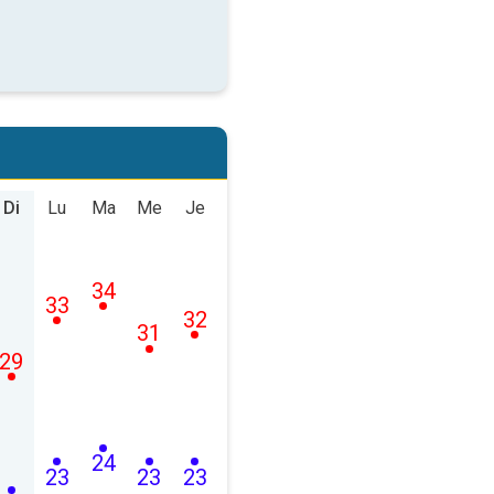
Di
Lu
Ma
Me
Je
34
33
32
31
29
24
23
23
23