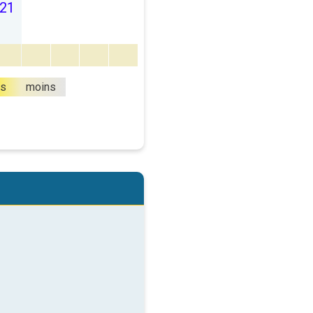
21
us
moins