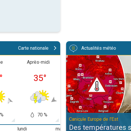
Carte nationale
Actualités météo
Des températures supérieures à 4
ée
Après-midi
Soirée
Nuit
°
35
°
27
°
26
 %
70 %
50
70 %
Canicule Europe de l'Est
Des températures 
lundi
mardi
mercredi