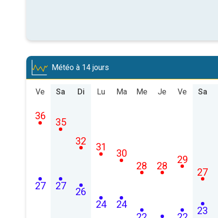
Météo à 14 jours
Ve
Sa
Di
Lu
Ma
Me
Je
Ve
Sa
36
35
32
31
30
29
28
28
27
27
27
26
24
24
23
22
22