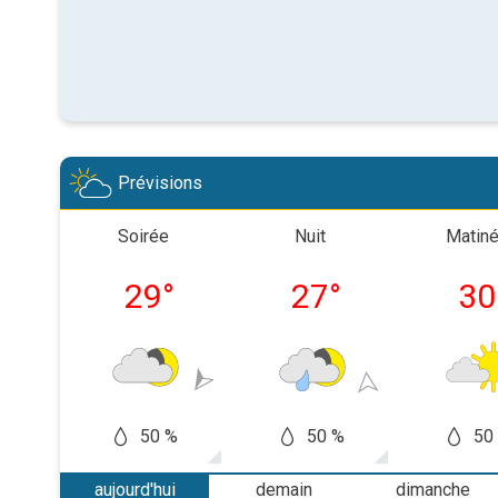
Prévisions
Soirée
Nuit
Matin
29
°
27
°
30
50 %
50 %
50
aujourd'hui
demain
dimanche