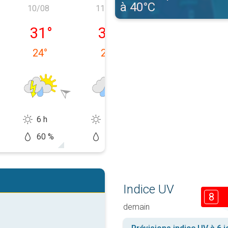
à 40°C
10/08
11/08
12/08
e 09/08
lundi 10/08
mardi 11/08
mercredi 12/0
31
°
30
°
28
°
24
°
24
°
22
°
6 h
3 h
0 h
60 %
70 %
60 %
Indice UV
8
demain