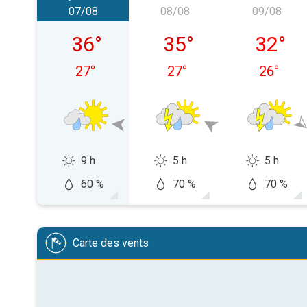
07/08
08/08
09/08
vendredi 07/08
samedi 08/08
dimanch
36
°
35
°
32
°
27
°
27
°
26
°
9 h
5 h
5 h
60 %
70 %
70 %
Carte des vents