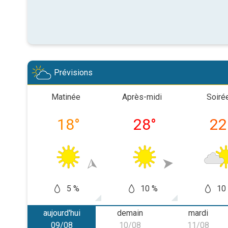
Prévisions
Matinée
Après-midi
Soiré
18
°
28
°
22
5 %
10 %
10
aujourd'hui
demain
mardi
09/08
10/08
11/08