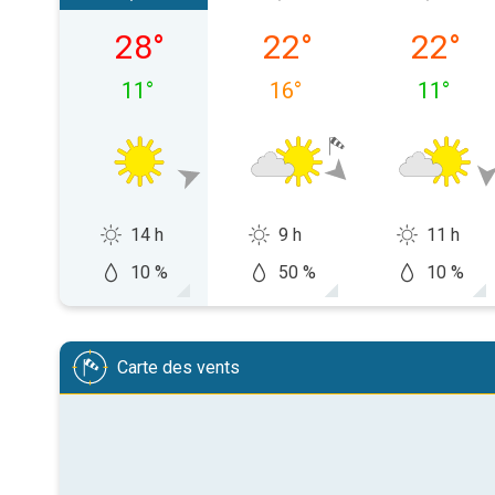
dimanche 09/08
lundi 10/08
mardi 1
28
°
22
°
22
°
11
°
16
°
11
°
14 h
9 h
11 h
10 %
50 %
10 %
Carte des vents