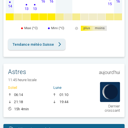
16
16
16
15
14
13
13
Maxi (°C)
Mini (°C)
plus
moins
Tendance météo Suisse
Astres
aujourd'hui
11:45 heure locale
Soleil
Lune
06:14
01:10
21:18
19:44
Dernier
15h 4min
croissant