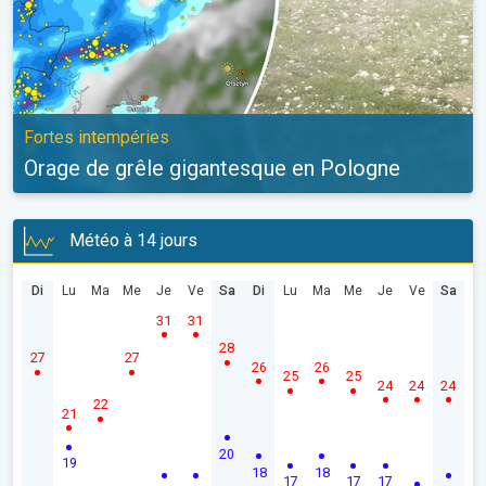
Fortes intempéries
Orage de grêle gigantesque en Pologne
Météo à 14 jours
Di
Lu
Ma
Me
Je
Ve
Sa
Di
Lu
Ma
Me
Je
Ve
Sa
31
31
28
27
27
26
26
25
25
24
24
24
22
21
20
19
18
18
17
17
17