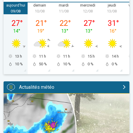
aujourd'hui
demain
mardi
mercredi
jeudi
ve
09/08
10/08
11/08
12/08
13/08
1
dimanche 09/08
lundi 10/08
mardi 11/08
mercredi 12/08
jeudi 13/08
27
°
21
°
22
°
27
°
31
°
14
°
19
°
13
°
13
°
16
°
13 h
11 h
11 h
15 h
14 h
10 %
50 %
10 %
0 %
0 %
Actualités météo
Orage de grêle gigantesque en Pologne. Fortes intempéries. . 