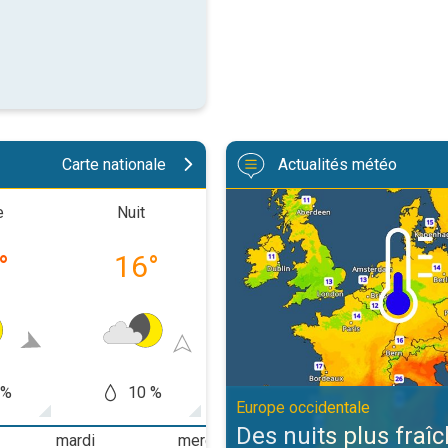
Carte nationale
Actualités météo
Des nuits plus fraîches en persp
e
Nuit
Matinée
Après-m
°
16
°
22
°
30
 %
10 %
10 %
5
Europe occidentale
Des nuits plus fraî
mardi
mercredi
jeudi