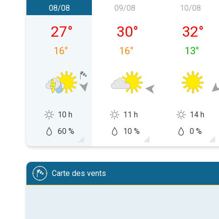
08/08
09/08
10/08
samedi 08/08
dimanche 09/08
lundi 10
27
°
30
°
32
°
16
°
16
°
13
°
10 h
11 h
14 h
60 %
10 %
0 %
Carte des vents