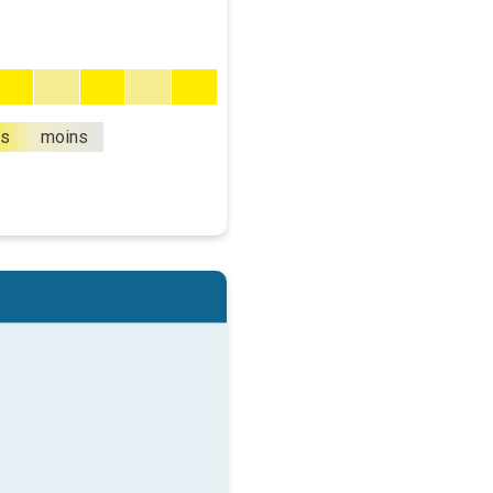
us
moins