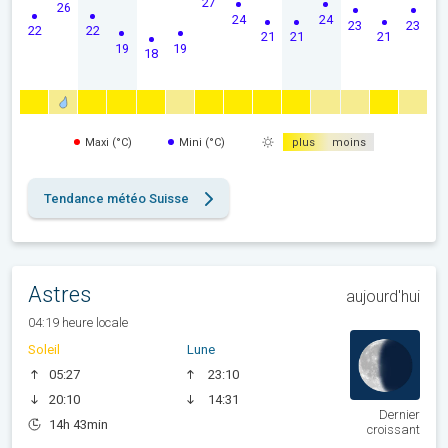
27
26
24
24
23
23
22
22
21
21
21
19
19
18
Maxi (°C)
Mini (°C)
plus
moins
Tendance météo Suisse
Astres
aujourd'hui
04:19 heure locale
Soleil
Lune
05:27
23:10
20:10
14:31
Dernier
14h 43min
croissant