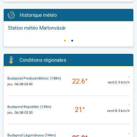
Historique météo
Station météo Martonvásár
Conditions régionales
-
Budapest Pestszentlőrinc (138m)
22.6°
vent E 3 km/h
jeu. 06/08 03:40
-
Budapest Repülőtér (139m)
21°
vent N 3 km/h
jeu. 06/08 03:30
-
Budapest Lágymányos (144m)