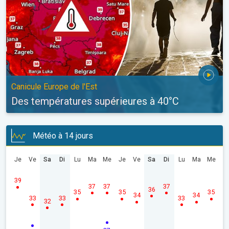
Canicule Europe de l'Est
Des températures supérieures à 40°C
Météo à 14 jours
Je
Ve
Sa
Di
Lu
Ma
Me
Je
Ve
Sa
Di
Lu
Ma
Me
39
37
37
37
36
35
35
35
34
34
33
33
33
32