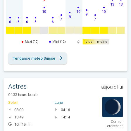
13
13
10
10
10
9
8
7
7
6
6
6
6
6
Maxi (°C)
Mini (°C)
plus
moins
Tendance météo Suisse
Astres
aujourd'hui
04:33 heure locale
Soleil
Lune
08:00
04:16
18:49
14:14
Dernier
10h 49min
croissant