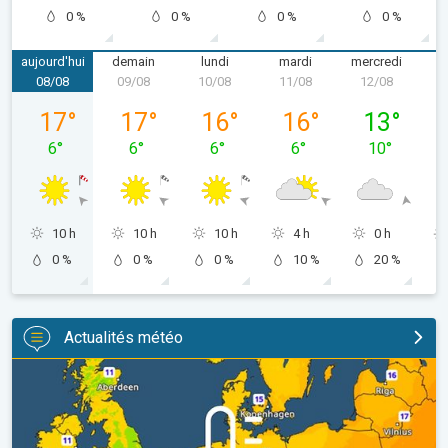
0 %
0 %
0 %
0 %
aujourd'hui
demain
lundi
mardi
mercredi
08/08
09/08
10/08
11/08
12/08
1
samedi 08/08
dimanche 09/08
lundi 10/08
mardi 11/08
mercredi 12
17
°
17
°
16
°
16
°
13
°
6
°
6
°
6
°
6
°
10
°
10 h
10 h
10 h
4 h
0 h
0 %
0 %
0 %
10 %
20 %
Actualités météo
Des nuits plus fraîches en perspective. Europe occidentale. . .