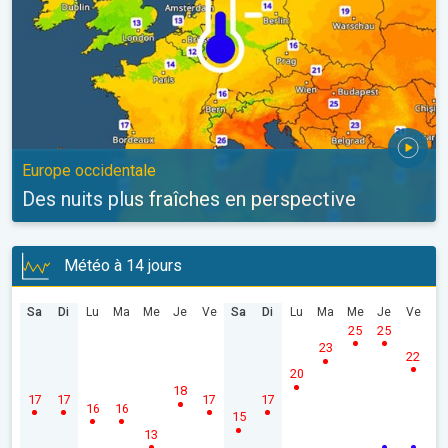
Europe occidentale
Des nuits plus fraîches en perspective
Météo à 14 jours
Sa
Di
Lu
Ma
Me
Je
Ve
Sa
Di
Lu
Ma
Me
Je
Ve
25
25
23
22
20
18
17
17
17
17
16
16
15
13