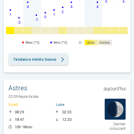
6
6
4
4
4
2
1
1
0
-1
-2
Maxi (°C)
Mini (°C)
plus
moins
Tendance météo Suisse
Astres
aujourd'hui
02:09 heure locale
Soleil
Lune
08:29
02:33
18:47
12:20
Dernier
10h 18min
croissant