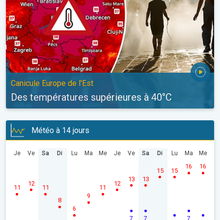
Canicule Europe de l'Est
Des températures supérieures à 40°C
Météo à 14 jours
Je
Ve
Sa
Di
Lu
Ma
Me
Je
Ve
Sa
Di
Lu
Ma
Me
16
16
15
15
13
13
12
12
11
11
11
9
8
6
7
7
7