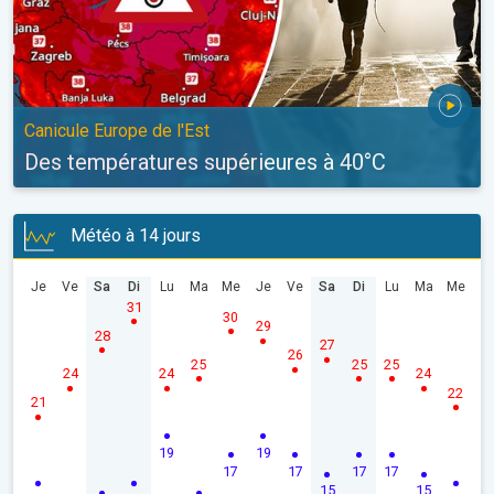
Canicule Europe de l'Est
Des températures supérieures à 40°C
Météo à 14 jours
Je
Ve
Sa
Di
Lu
Ma
Me
Je
Ve
Sa
Di
Lu
Ma
Me
31
30
29
28
27
26
25
25
25
24
24
24
22
21
19
19
17
17
17
17
15
15