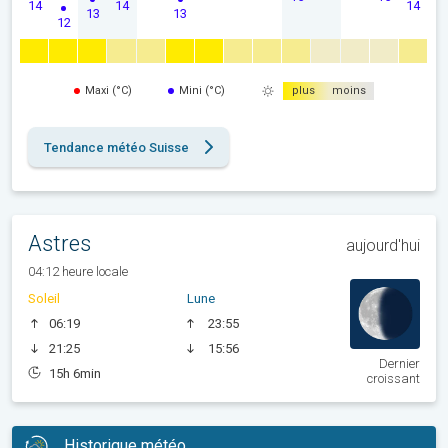
14
14
14
13
13
12
Maxi (°C)
Mini (°C)
plus
moins
Tendance météo Suisse
Astres
aujourd'hui
04:12 heure locale
Soleil
Lune
06:19
23:55
21:25
15:56
Dernier
15h 6min
croissant
Historique météo