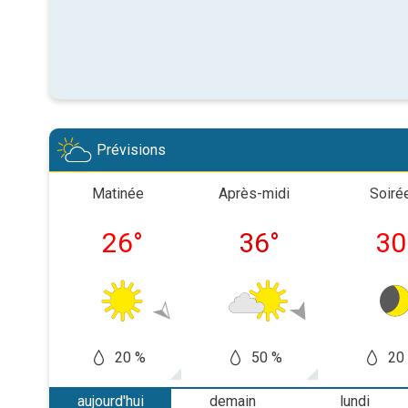
Prévisions
Matinée
Après-midi
Soiré
26
°
36
°
30
20 %
50 %
20
aujourd'hui
demain
lundi