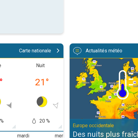
Carte nationale
Actualités météo
Des nuits plus fraîches en persp
e
Nuit
Matinée
Après-m
°
21
°
24
°
33
 %
20 %
20
20 %
Europe occidentale
Des nuits plus fraî
mardi
mercredi
jeudi