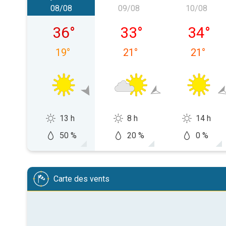
08/08
09/08
10/08
samedi 08/08
dimanche 09/08
lundi 10
36
°
33
°
34
°
19
°
21
°
21
°
13 h
8 h
14 h
50 %
20 %
0 %
Carte des vents