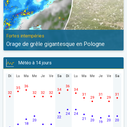
Fortes intempéries
Orage de grêle gigantesque en Pologne
Météo à 14 jours
Di
Lu
Ma
Me
Je
Ve
Sa
Di
Lu
Ma
Me
Je
Ve
Sa
36
36
35
34
34
32
32
32
32
31
31
31
29
29
24
24
22
21
20
20
20
20
19
18