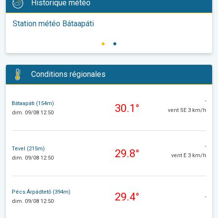
Historique météo
Station météo Bátaapáti
Conditions régionales
-
Bátaapáti (154m)
30.1°
vent SE 3 km/h
dim. 09/08 12:50
-
Tevel (215m)
29.8°
vent E 3 km/h
dim. 09/08 12:50
Pécs Árpádtető (394m)
29.4°
-
dim. 09/08 12:50