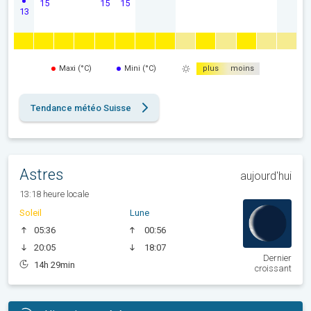
15
15
15
13
Maxi (°C)
Mini (°C)
plus
moins
Tendance météo Suisse
Astres
aujourd'hui
13:18 heure locale
Soleil
Lune
05:36
00:56
20:05
18:07
Dernier
14h 29min
croissant