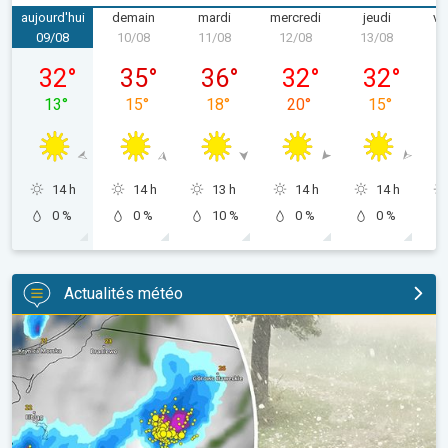
aujourd'hui
demain
mardi
mercredi
jeudi
ve
09/08
10/08
11/08
12/08
13/08
1
dimanche 09/08
lundi 10/08
mardi 11/08
mercredi 12/08
jeudi 13/08
32
°
35
°
36
°
32
°
32
°
13
°
15
°
18
°
20
°
15
°
14 h
14 h
13 h
14 h
14 h
0 %
0 %
10 %
0 %
0 %
Actualités météo
Orage de grêle gigantesque en Pologne. Fortes intempéries. . 