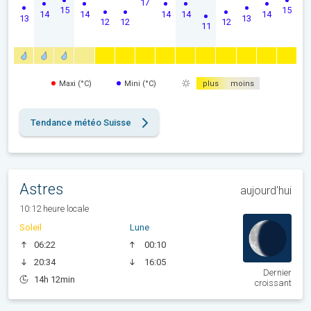
17
15
15
14
14
14
14
14
13
13
12
12
12
11
Maxi (°C)
Mini (°C)
plus
moins
Tendance météo Suisse
Astres
aujourd'hui
10:12 heure locale
Soleil
Lune
06:22
00:10
20:34
16:05
Dernier
14h 12min
croissant