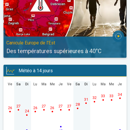
Canicule Europe de l'Est
Des températures supérieures à 40°C
Météo à 14 jours
Ve
Sa
Di
Lu
Ma
Me
Je
Ve
Sa
Di
Lu
Ma
Me
Je
34
33
33
32
31
28
27
27
27
27
26
26
26
24