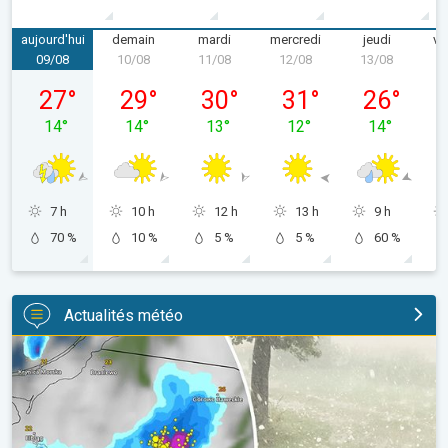
aujourd'hui
demain
mardi
mercredi
jeudi
ve
09/08
10/08
11/08
12/08
13/08
1
dimanche 09/08
lundi 10/08
mardi 11/08
mercredi 12/08
jeudi 13/08
27
°
29
°
30
°
31
°
26
°
14
°
14
°
13
°
12
°
14
°
7 h
10 h
12 h
13 h
9 h
70 %
10 %
5 %
5 %
60 %
Actualités météo
Orage de grêle gigantesque en Pologne. Fortes intempéries. . 