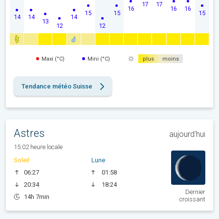
17
17
16
16
16
15
15
15
14
14
14
13
12
12
Maxi (°C)
Mini (°C)
plus
moins
Tendance météo Suisse
Astres
aujourd'hui
15:02 heure locale
Soleil
Lune
06:27
01:58
20:34
18:24
Dernier
14h 7min
croissant