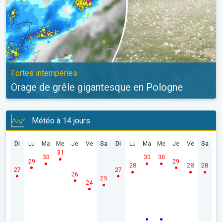
Fortes intempéries
Orage de grêle gigantesque en Pologne
Météo à 14 jours
Di
Lu
Ma
Me
Je
Ve
Sa
Di
Lu
Ma
Me
Je
Ve
Sa
31
30
30
30
29
29
28
28
28
27
27
26
25
24