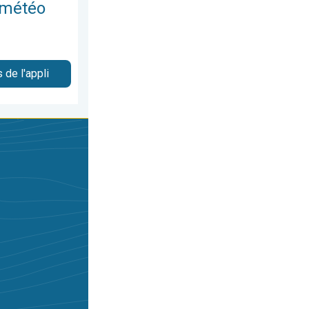
 météo
 de l'appli