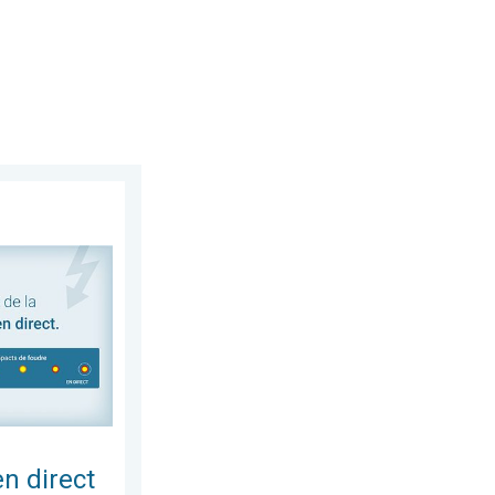
dans notre radar météo. Risque d'orages à venir ?. . .
en direct