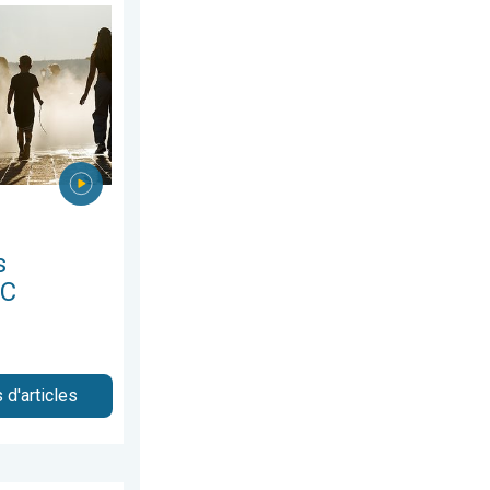
es à 40°C. Canicule Europe de l'Est. . . mardi 4 août 2026
s
°C
 d'articles