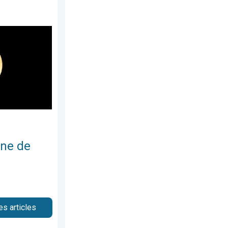
manche 23 novembre 2025
née arrive. Spectacle rare. . . mercredi 3 décembre 2025
une de
es articles