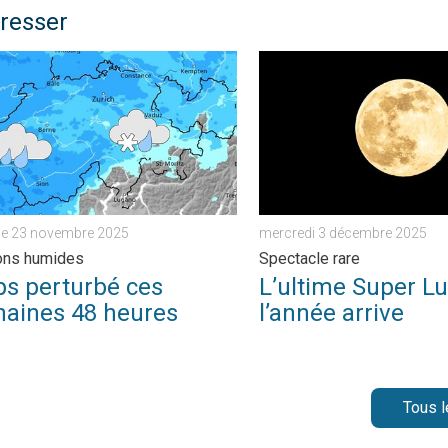
éresser
 . vendredi 21 novembre 2025
erturbé ces prochaines 48 heures. Conditions humides. . . di
L’ultime Super Lune de l’an
e 23 novembre 2025
mercredi 3 décembre 2025
ons humides
Spectacle rare
s perturbé ces
L’ultime Super L
haines 48 heures
l’année arrive
Tous l