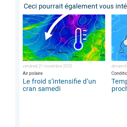
Ceci pourrait également vous int
Le froid s’intensifie d’un cran samedi. Air polaire. .
Temps p
vendredi 21 novembre 2025
dimanch
Air polaire
Conditi
Le froid s’intensifie d’un
Temp
cran samedi
proc