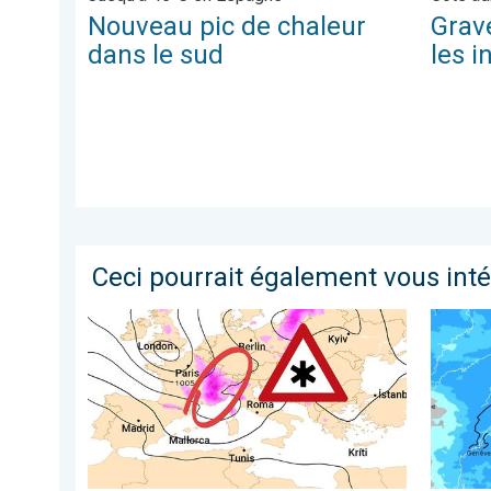
Nouveau pic de chaleur
Grav
dans le sud
les 
Ceci pourrait également vous int
Risque de neige dimanche en Suisse ?. Dégradation h
Une per