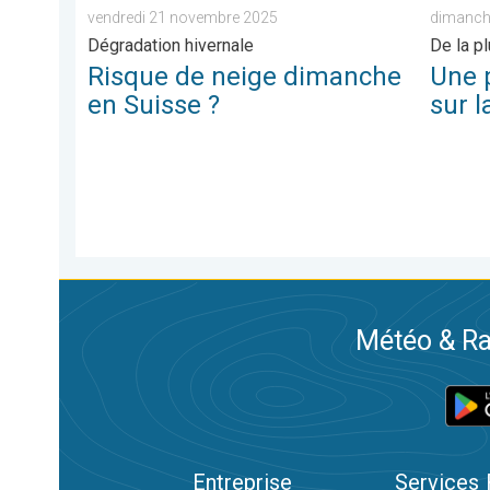
vendredi 21 novembre 2025
dimanch
Dégradation hivernale
De la p
Risque de neige dimanche
Une 
en Suisse ?
sur l
Météo & Ra
Entreprise
Services