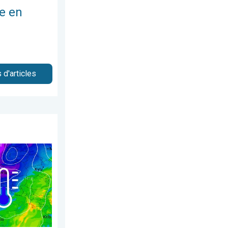
e en
 d'articles
e 7 décembre 2025
ran samedi. Air polaire. . . vendredi 21 novembre 2025