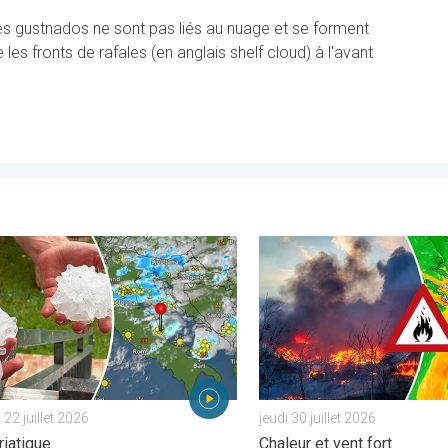
es gustnados ne sont pas liés au nuage et se forment
 les fronts de rafales (en anglais shelf cloud) à l'avant
Espagne. . . mardi 21 juillet 2026
dégâts causés par les intempéries. Côte adriatique. . . mercredi 2
Des feux font rage en Europe
22 juillet 2026
jeudi 30 juillet 2026
riatique
Chaleur et vent fort