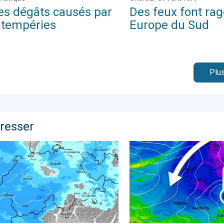
es dégâts causés par
Des feux font rag
intempéries
Europe du Sud
Plus
éresser
ivernale. . . vendredi 21 novembre 2025
turbation arrive sur la Suisse. De la pluie au menu. . . dimanch
Le froid s’intensifie d’un c