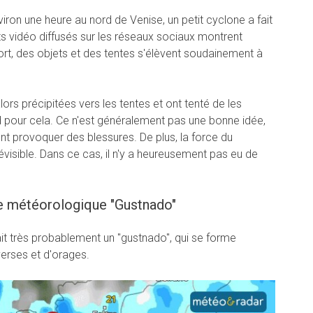
nviron une heure au nord de Venise, un petit cyclone a fait
s vidéo diffusés sur les réseaux sociaux montrent
ort, des objets et des tentes s'élèvent soudainement à
ors précipitées vers les tentes et ont tenté de les
ard pour cela. Ce n'est généralement pas une bonne idée,
ent provoquer des blessures. De plus, la force du
révisible. Dans ce cas, il n'y a heureusement pas eu de
e météorologique "Gustnado"
était très probablement un "gustnado", qui se forme
erses et d'orages.