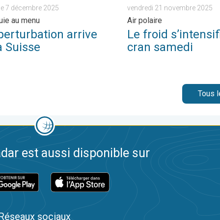
e 7 décembre 2025
vendredi 21 novembre 2025
luie au menu
Air polaire
perturbation arrive
Le froid s’intensif
a Suisse
cran samedi
Tous l
dar est aussi disponible sur
Réseaux sociaux