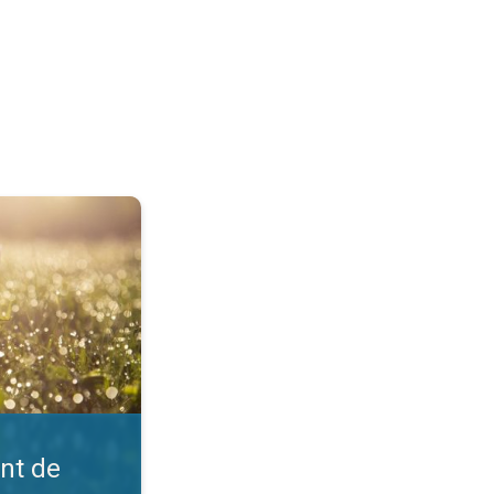
?. Comprendre la météo. . .
int de