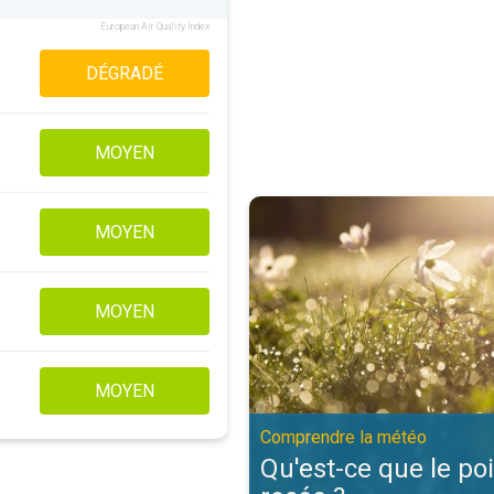
European Air Quality Index
DÉGRADÉ
MOYEN
Qu'est-ce que le point de rosée 
MOYEN
MOYEN
MOYEN
Comprendre la météo
Qu'est-ce que le po