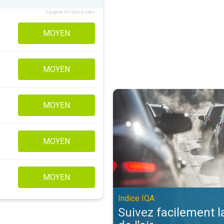
European Air Quality Index
MOYEN
MOYEN
Suivez facilement la qualité de l'a
MOYEN
MOYEN
MOYEN
Indice IQA
Suivez facilement l