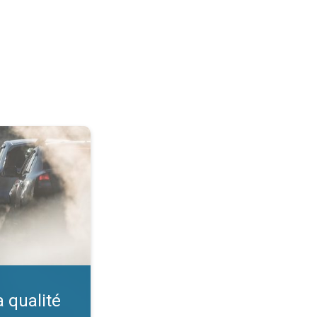
ir. Indice IQA. . .
a qualité