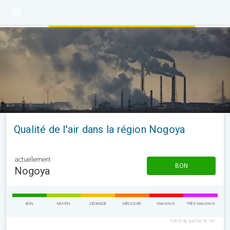
Qualité de l'air dans la région Nogoya
actuellement
BON
Nogoya
BON
MOYEN
DÉGRADÉ
MÉDIOCRE
MAUVAIS
TRÈS MAUVAIS
Indice de qualité de l'air