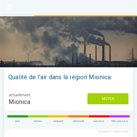
Qualité de l'air dans la région Mionica
actuellement
MOYEN
Mionica
BON
MOYEN
DÉGRADÉ
MÉDIOCRE
MAUVAIS
TRÈS MAUVAIS
European Air Quality Index