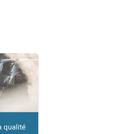
ir. Indice IQA. . .
a qualité