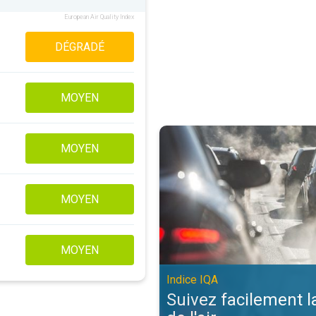
European Air Quality Index
DÉGRADÉ
MOYEN
Suivez facilement la qualité de l'a
MOYEN
MOYEN
MOYEN
Indice IQA
Suivez facilement l