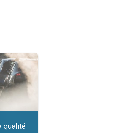
ir. Indice IQA. . .
a qualité