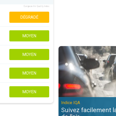
European Air Quality Index
DÉGRADÉ
MOYEN
Suivez facilement la qualité de l'a
MOYEN
MOYEN
MOYEN
Indice IQA
Suivez facilement l