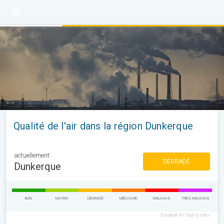
Qualité de l'air dans la région Dunkerque
actuellement
DÉGRADÉ
Dunkerque
BON
MOYEN
DÉGRADÉ
MÉDIOCRE
MAUVAIS
TRÈS MAUVAIS
European Air Quality Index