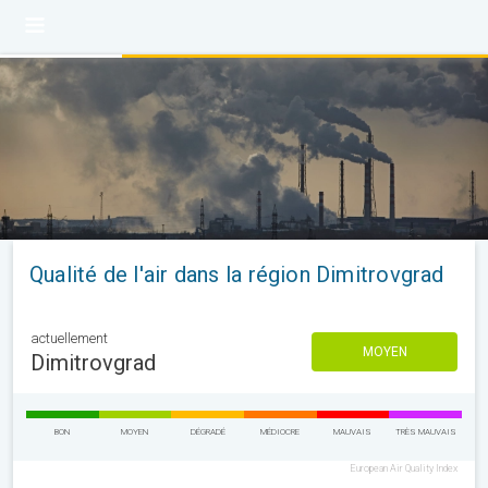
Qualité de l'air dans la région Dimitrovgrad
actuellement
MOYEN
Dimitrovgrad
BON
MOYEN
DÉGRADÉ
MÉDIOCRE
MAUVAIS
TRÈS MAUVAIS
European Air Quality Index