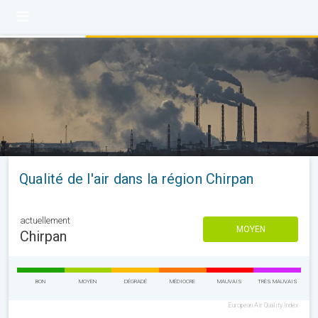
Qualité de l'air dans la région Chirpan
actuellement
MOYEN
Chirpan
BON
MOYEN
DÉGRADÉ
MÉDIOCRE
MAUVAIS
TRÈS MAUVAIS
European Air Quality Index