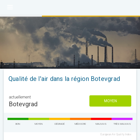
Qualité de l'air dans la région Botevgrad
actuellement
MOYEN
Botevgrad
BON
MOYEN
DÉGRADÉ
MÉDIOCRE
MAUVAIS
TRÈS MAUVAIS
European Air Quality Index