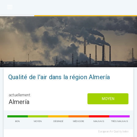
Qualité de l'air dans la région Almería
actuellement
MOYEN
Almería
BON
MOYEN
DÉGRADÉ
MÉDIOCRE
MAUVAIS
TRÈS MAUVAIS
European Air Quality Index