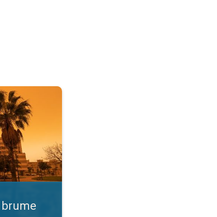
 Qualité de l'air. . .
e brume