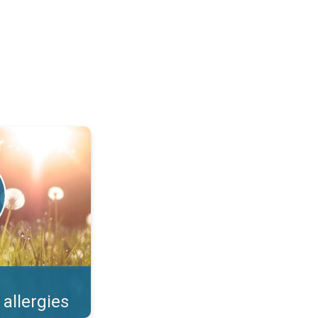
llens et risques. . .
 allergies