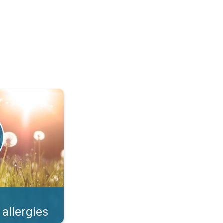
llens et risques. . .
 allergies