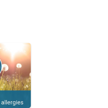
llens et risques. . .
 allergies