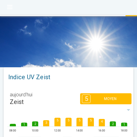
Indice UV Zeist
aujourd'hui
5
MOYEN
Zeist
5
5
5
5
4
3
2
2
1
1
08:00
10:00
12:00
14:00
16:00
18:00