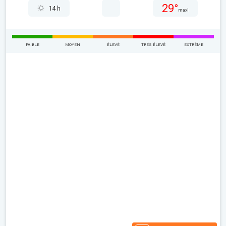
29°
14 h
maxi
FAIBLE
MOYEN
ÉLEVÉ
TRÉS ÉLEVÉ
EXTRÊME