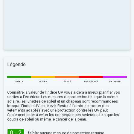
Légende
FAIBLE
MOYEN
ÉLEVÉ
TRÉS ÉLEVÉ
EXTRÊME
Connaître la valeur de l'indice UV vous aidera à mieux planifier vos
sorties à l’extérieur. Les mesures de protection tels que la crème
solaire, les lunettes de soleil et un chapeau sont recommandées
lorsque l'indice UV est élevé. Rester à l'ombre et porter des
vêtements adaptés avec une protection contre les UV peut
également aider à éviter les conséquences sérieuses tels que les
coups de soleil ou même le cancer de la peau.
0 - 2
faible:
aucune mesure de protection requise.