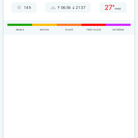
27°
14 h
06:56
21:37
maxi
FAIBLE
MOYEN
ÉLEVÉ
TRÉS ÉLEVÉ
EXTRÊME