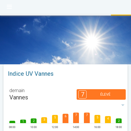
Indice UV Vannes
demain
7
ÉLEVÉ
Vannes
7
7
6
5
5
4
3
2
2
1
08:00
10:00
12:00
14:00
16:00
18:00