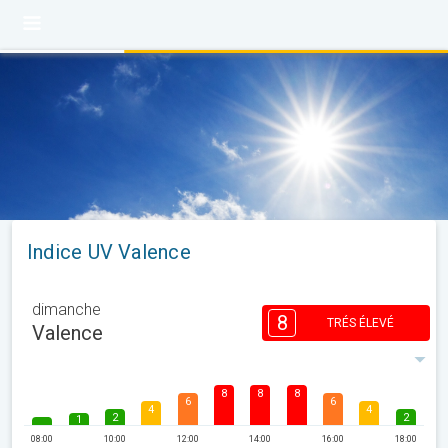
Indice UV Valence
dimanche
8
TRÉS ÉLEVÉ
Valence
8
8
8
6
6
4
4
2
2
1
08:00
10:00
12:00
14:00
16:00
18:00