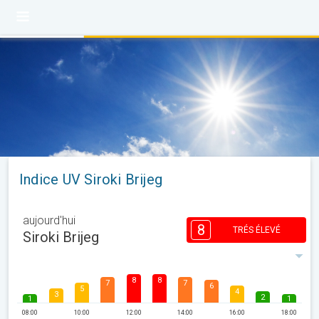
Indice UV Siroki Brijeg
aujourd'hui
8
TRÉS ÉLEVÉ
Siroki Brijeg
8
8
7
7
6
5
4
3
2
1
1
08:00
10:00
12:00
14:00
16:00
18:00