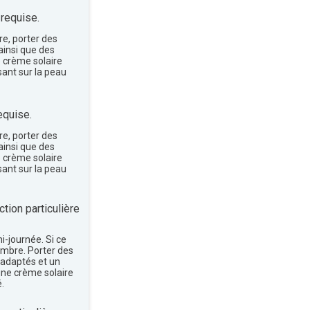
 requise.
re, porter des
insi que des
e crème solaire
sant sur la peau
equise.
re, porter des
insi que des
e crème solaire
sant sur la peau
tion particulière
mi-journée. Si ce
'ombre. Porter des
 adaptés et un
une crème solaire
.