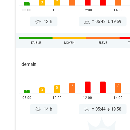
5
3
1
08:00
10:00
12:00
14:00
13 h
05:43
19:59
FAIBLE
MOYEN
ÉLEVÉ
T
demain
8
8
7
7
5
3
1
08:00
10:00
12:00
14:00
14 h
05:44
19:58