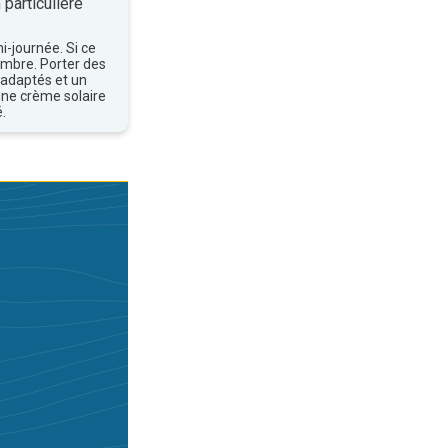
 particulière
mi-journée. Si ce
'ombre. Porter des
 adaptés et un
une crème solaire
.