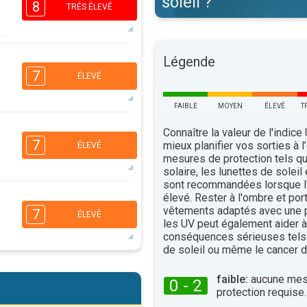
soleil ?
8
TRÉS ÉLEVÉ
Légende
5
3
2
1
7
ÉLEVÉ
16:00
18:00
FAIBLE
MOYEN
ÉLEVÉ
T
34°
maxi
5
Connaître la valeur de l'indice
3
2
1
7
mieux planifier vos sorties à l
ÉLEVÉ
16:00
18:00
mesures de protection tels q
solaire, les lunettes de soleil
33°
maxi
sont recommandées lorsque l'
élevé. Rester à l'ombre et por
5
3
2
1
vêtements adaptés avec une p
7
ÉLEVÉ
16:00
18:00
les UV peut également aider à 
conséquences sérieuses tels
31°
de soleil ou même le cancer d
maxi
5
3
2
1
faible:
aucune mes
0 - 2
protection requise.
16:00
18:00