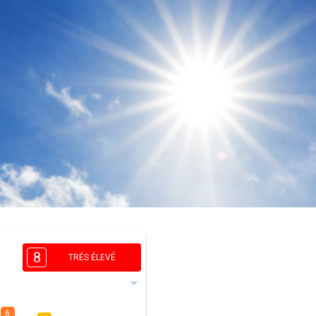
8
TRÉS ÉLEVÉ
6