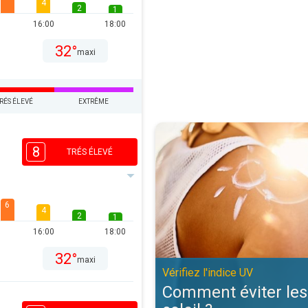
4
2
1
16:00
18:00
32°
maxi
RÉS ÉLEVÉ
EXTRÊME
Comment éviter les coups de solei
8
TRÉS ÉLEVÉ
6
4
2
1
16:00
18:00
32°
maxi
Vérifiez l'indice UV
Comment éviter les